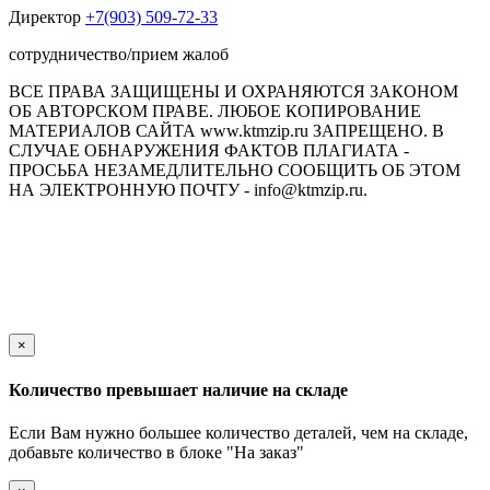
Директор
+7(903) 509-72-33
сотрудничество/прием жалоб
ВСЕ ПРАВА ЗАЩИЩЕНЫ И ОХРАНЯЮТСЯ ЗАКОНОМ
ОБ АВТОРСКОМ ПРАВЕ. ЛЮБОЕ КОПИРОВАНИЕ
МАТЕРИАЛОВ САЙТА www.ktmzip.ru ЗАПРЕЩЕНО. В
СЛУЧАЕ ОБНАРУЖЕНИЯ ФАКТОВ ПЛАГИАТА -
ПРОСЬБА НЕЗАМЕДЛИТЕЛЬНО СООБЩИТЬ ОБ ЭТОМ
НА ЭЛЕКТРОННУЮ ПОЧТУ - info@ktmzip.ru.
Обращаем Ваше внимание на то, что данный интернет-сайт
носит исключительно информационный характер и ни при
каких условиях не является публичной офертой,
определяемой положениями ч. 2 ст. 437 Гражданского кодекса
Российской Федерации.
×
Количество превышает наличие на складе
Если Вам нужно большее количество деталей, чем на складе,
добавьте количество в блоке "На заказ"