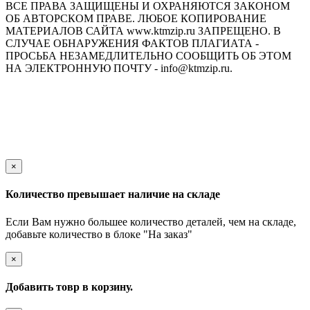
ВСЕ ПРАВА ЗАЩИЩЕНЫ И ОХРАНЯЮТСЯ ЗАКОНОМ
ОБ АВТОРСКОМ ПРАВЕ. ЛЮБОЕ КОПИРОВАНИЕ
МАТЕРИАЛОВ САЙТА www.ktmzip.ru ЗАПРЕЩЕНО. В
СЛУЧАЕ ОБНАРУЖЕНИЯ ФАКТОВ ПЛАГИАТА -
ПРОСЬБА НЕЗАМЕДЛИТЕЛЬНО СООБЩИТЬ ОБ ЭТОМ
НА ЭЛЕКТРОННУЮ ПОЧТУ - info@ktmzip.ru.
Обращаем Ваше внимание на то, что данный интернет-сайт
носит исключительно информационный характер и ни при
каких условиях не является публичной офертой,
определяемой положениями ч. 2 ст. 437 Гражданского кодекса
Российской Федерации.
×
Количество превышает наличие на складе
Если Вам нужно большее количество деталей, чем на складе,
добавьте количество в блоке "На заказ"
×
Добавить товр в корзину.