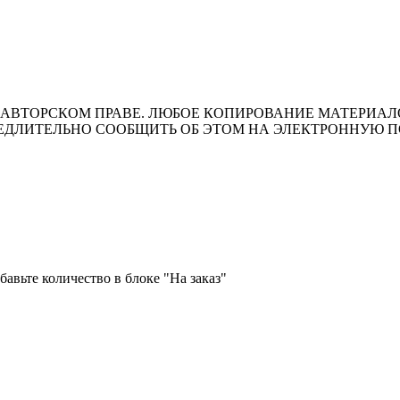
ВТОРСКОМ ПРАВЕ. ЛЮБОЕ КОПИРОВАНИЕ МАТЕРИАЛОВ 
ЛИТЕЛЬНО СООБЩИТЬ ОБ ЭТОМ НА ЭЛЕКТРОННУЮ ПОЧТУ 
т носит исключительно информационный характер и ни при каки
ожениями ч. 2 ст. 437 Гражданского кодекса Российской Федера
бавьте количество в блоке "На заказ"