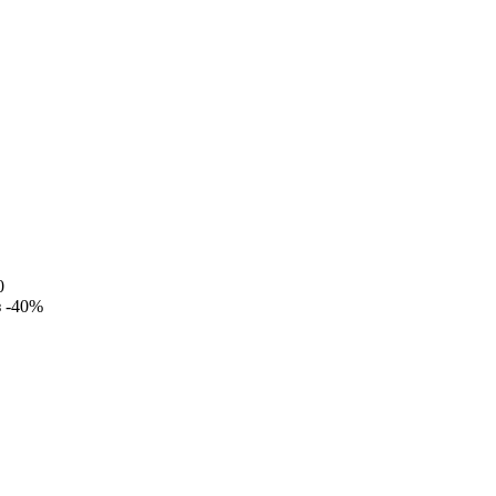
0
з
-40%