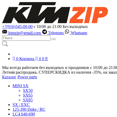
+7(916)345-00-00
с 10:00 до 21:00
Без выходных
ktmzip@gmail.com
Telegram
Whatsapp
0
Корзина
0
0
Р.
Мы всегда работаем без выходных и праздников с 10:00 до 21:0
Летняя распродажа, СУПЕРСКИДКА из наличия
-35%
, на зака
Каталог
Power parts
MINI SX
SX50
SX65
SX85
SX / EXC
125-390 Duke / RC
LC4 640-690