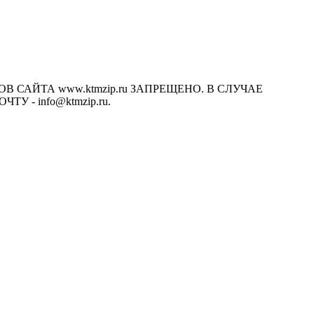
САЙТА www.ktmzip.ru ЗАПРЕЩЕНО. В СЛУЧАЕ
- info@ktmzip.ru.
х условиях не является публичной офертой, определяемой
ции.