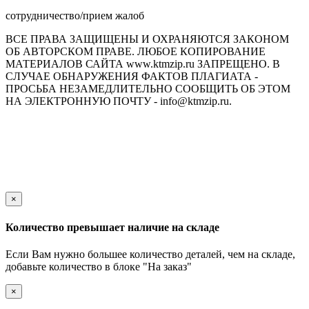
сотрудничество/прием жалоб
ВСЕ ПРАВА ЗАЩИЩЕНЫ И ОХРАНЯЮТСЯ ЗАКОНОМ
ОБ АВТОРСКОМ ПРАВЕ. ЛЮБОЕ КОПИРОВАНИЕ
МАТЕРИАЛОВ САЙТА www.ktmzip.ru ЗАПРЕЩЕНО. В
СЛУЧАЕ ОБНАРУЖЕНИЯ ФАКТОВ ПЛАГИАТА -
ПРОСЬБА НЕЗАМЕДЛИТЕЛЬНО СООБЩИТЬ ОБ ЭТОМ
НА ЭЛЕКТРОННУЮ ПОЧТУ - info@ktmzip.ru.
Обращаем Ваше внимание на то, что данный интернет-сайт
носит исключительно информационный характер и ни при
каких условиях не является публичной офертой,
определяемой положениями ч. 2 ст. 437 Гражданского кодекса
Российской Федерации.
×
Количество превышает наличие на складе
Если Вам нужно большее количество деталей, чем на складе,
добавьте количество в блоке "На заказ"
×