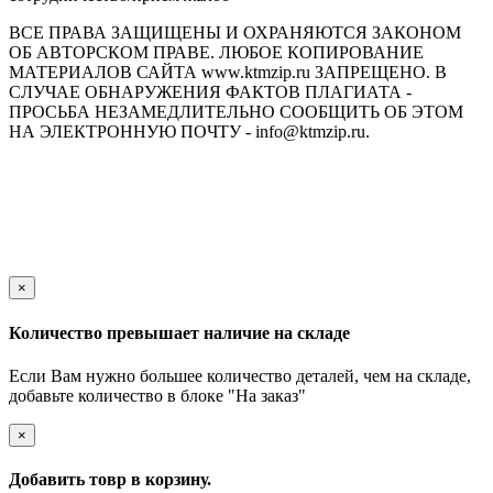
ВСЕ ПРАВА ЗАЩИЩЕНЫ И ОХРАНЯЮТСЯ ЗАКОНОМ
ОБ АВТОРСКОМ ПРАВЕ. ЛЮБОЕ КОПИРОВАНИЕ
МАТЕРИАЛОВ САЙТА www.ktmzip.ru ЗАПРЕЩЕНО. В
СЛУЧАЕ ОБНАРУЖЕНИЯ ФАКТОВ ПЛАГИАТА -
ПРОСЬБА НЕЗАМЕДЛИТЕЛЬНО СООБЩИТЬ ОБ ЭТОМ
НА ЭЛЕКТРОННУЮ ПОЧТУ - info@ktmzip.ru.
Обращаем Ваше внимание на то, что данный интернет-сайт
носит исключительно информационный характер и ни при
каких условиях не является публичной офертой,
определяемой положениями ч. 2 ст. 437 Гражданского кодекса
Российской Федерации.
×
Количество превышает наличие на складе
Если Вам нужно большее количество деталей, чем на складе,
добавьте количество в блоке "На заказ"
×
Добавить товр в корзину.