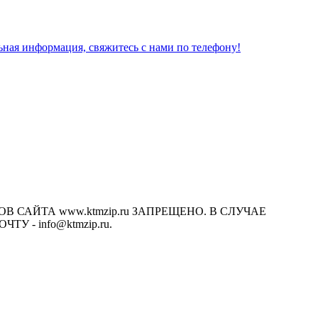
льная информация, свяжитесь с нами по телефону!
САЙТА www.ktmzip.ru ЗАПРЕЩЕНО. В СЛУЧАЕ
- info@ktmzip.ru.
х условиях не является публичной офертой, определяемой
ции.