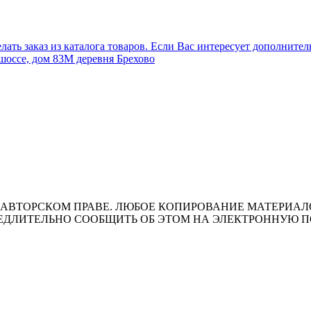
лать заказ из каталога товаров. Если Вас интересует дополните
шоссе, дом 83М деревня Брехово
ВТОРСКОМ ПРАВЕ. ЛЮБОЕ КОПИРОВАНИЕ МАТЕРИАЛОВ 
ЛИТЕЛЬНО СООБЩИТЬ ОБ ЭТОМ НА ЭЛЕКТРОННУЮ ПОЧТУ 
т носит исключительно информационный характер и ни при каки
ожениями ч. 2 ст. 437 Гражданского кодекса Российской Федера