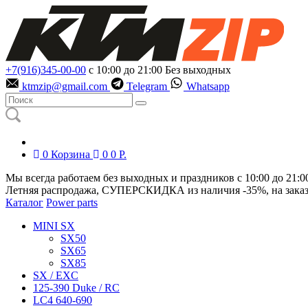
+7(916)345-00-00
с 10:00 до 21:00
Без выходных
ktmzip@gmail.com
Telegram
Whatsapp
0
Корзина
0
0
Р.
Мы всегда работаем без выходных и праздников с 10:00 до 21:0
Летняя распродажа, СУПЕРСКИДКА из наличия
-35%
, на зака
Каталог
Power parts
MINI SX
SX50
SX65
SX85
SX / EXC
125-390 Duke / RC
LC4 640-690