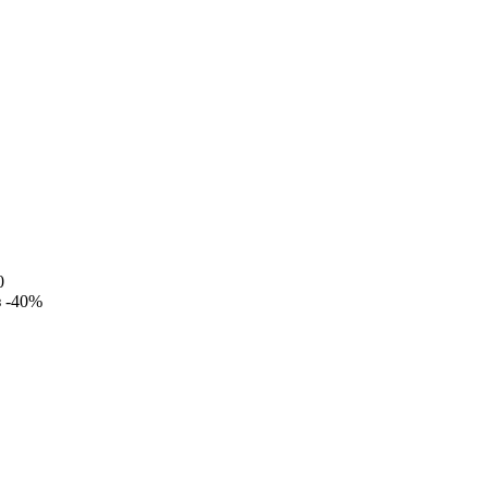
0
з
-40%