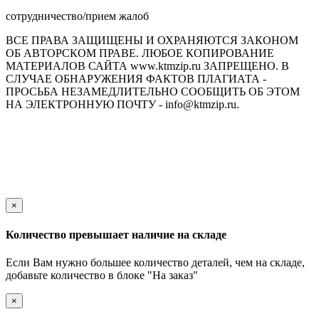
сотрудничество/прием жалоб
ВСЕ ПРАВА ЗАЩИЩЕНЫ И ОХРАНЯЮТСЯ ЗАКОНОМ
ОБ АВТОРСКОМ ПРАВЕ. ЛЮБОЕ КОПИРОВАНИЕ
МАТЕРИАЛОВ САЙТА www.ktmzip.ru ЗАПРЕЩЕНО. В
СЛУЧАЕ ОБНАРУЖЕНИЯ ФАКТОВ ПЛАГИАТА -
ПРОСЬБА НЕЗАМЕДЛИТЕЛЬНО СООБЩИТЬ ОБ ЭТОМ
НА ЭЛЕКТРОННУЮ ПОЧТУ - info@ktmzip.ru.
Обращаем Ваше внимание на то, что данный интернет-сайт
носит исключительно информационный характер и ни при
каких условиях не является публичной офертой,
определяемой положениями ч. 2 ст. 437 Гражданского кодекса
Российской Федерации.
×
Количество превышает наличие на складе
Если Вам нужно большее количество деталей, чем на складе,
добавьте количество в блоке "На заказ"
×