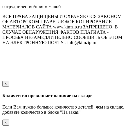
сотрудничество/прием жалоб
ВСЕ ПРАВА ЗАЩИЩЕНЫ И ОХРАНЯЮТСЯ ЗАКОНОМ
ОБ АВТОРСКОМ ПРАВЕ. ЛЮБОЕ КОПИРОВАНИЕ
МАТЕРИАЛОВ САЙТА www.ktmzip.ru ЗАПРЕЩЕНО. В
СЛУЧАЕ ОБНАРУЖЕНИЯ ФАКТОВ ПЛАГИАТА -
ПРОСЬБА НЕЗАМЕДЛИТЕЛЬНО СООБЩИТЬ ОБ ЭТОМ
НА ЭЛЕКТРОННУЮ ПОЧТУ - info@ktmzip.ru.
Обращаем Ваше внимание на то, что данный интернет-сайт
носит исключительно информационный характер и ни при
каких условиях не является публичной офертой,
определяемой положениями ч. 2 ст. 437 Гражданского кодекса
Российской Федерации.
×
Количество превышает наличие на складе
Если Вам нужно большее количество деталей, чем на складе,
добавьте количество в блоке "На заказ"
×