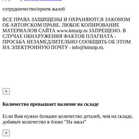
сотрудничество/прием жалоб
ВСЕ ПРАВА ЗАЩИЩЕНЫ И ОХРАНЯЮТСЯ ЗАКОНОМ
ОБ АВТОРСКОМ ПРАВЕ. ЛЮБОЕ КОПИРОВАНИЕ
МАТЕРИАЛОВ САЙТА www.ktmzip.ru ЗАПРЕЩЕНО. В
СЛУЧАЕ ОБНАРУЖЕНИЯ ФАКТОВ ПЛАГИАТА -
ПРОСЬБА НЕЗАМЕДЛИТЕЛЬНО СООБЩИТЬ ОБ ЭТОМ
НА ЭЛЕКТРОННУЮ ПОЧТУ - info@ktmzip.ru.
Обращаем Ваше внимание на то, что данный интернет-сайт
носит исключительно информационный характер и ни при
каких условиях не является публичной офертой,
определяемой положениями ч. 2 ст. 437 Гражданского кодекса
Российской Федерации.
×
Количество превышает наличие на складе
Если Вам нужно большее количество деталей, чем на складе,
добавьте количество в блоке "На заказ"
×