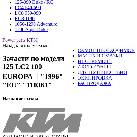
125-390 Duke / RC
LC4 640-690
LC8 950-990
RC8 1190
1050-1290 Adventure
1290 SuperDuke
Power parts KTM
Назад к выбору схемы
САМОЕ НЕОБХОДИМОЕ
МАСЛА И СМАЗКИ
Зачасти по модели
ИНСТРУМЕНТ
125 LC2 100
АКСЕССУАРЫ
ДЛЯ ПУТЕШЕСТВИЙ
EUROPA 󈧀 "1996"
ЭКИПИРОВКА
РАСПРОДАЖА
"EU" "110361"
Название схемы
ЗАПЧАСТИ И АКСЕССУАРЫ