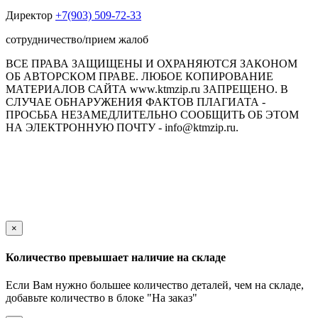
Директор
+7(903) 509-72-33
сотрудничество/прием жалоб
ВСЕ ПРАВА ЗАЩИЩЕНЫ И ОХРАНЯЮТСЯ ЗАКОНОМ
ОБ АВТОРСКОМ ПРАВЕ. ЛЮБОЕ КОПИРОВАНИЕ
МАТЕРИАЛОВ САЙТА www.ktmzip.ru ЗАПРЕЩЕНО. В
СЛУЧАЕ ОБНАРУЖЕНИЯ ФАКТОВ ПЛАГИАТА -
ПРОСЬБА НЕЗАМЕДЛИТЕЛЬНО СООБЩИТЬ ОБ ЭТОМ
НА ЭЛЕКТРОННУЮ ПОЧТУ - info@ktmzip.ru.
Обращаем Ваше внимание на то, что данный интернет-сайт
носит исключительно информационный характер и ни при
каких условиях не является публичной офертой,
определяемой положениями ч. 2 ст. 437 Гражданского кодекса
Российской Федерации.
×
Количество превышает наличие на складе
Если Вам нужно большее количество деталей, чем на складе,
добавьте количество в блоке "На заказ"