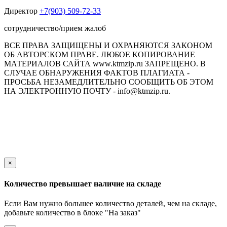
Директор
+7(903) 509-72-33
сотрудничество/прием жалоб
ВСЕ ПРАВА ЗАЩИЩЕНЫ И ОХРАНЯЮТСЯ ЗАКОНОМ
ОБ АВТОРСКОМ ПРАВЕ. ЛЮБОЕ КОПИРОВАНИЕ
МАТЕРИАЛОВ САЙТА www.ktmzip.ru ЗАПРЕЩЕНО. В
СЛУЧАЕ ОБНАРУЖЕНИЯ ФАКТОВ ПЛАГИАТА -
ПРОСЬБА НЕЗАМЕДЛИТЕЛЬНО СООБЩИТЬ ОБ ЭТОМ
НА ЭЛЕКТРОННУЮ ПОЧТУ - info@ktmzip.ru.
Обращаем Ваше внимание на то, что данный интернет-сайт
носит исключительно информационный характер и ни при
каких условиях не является публичной офертой,
определяемой положениями ч. 2 ст. 437 Гражданского кодекса
Российской Федерации.
×
Количество превышает наличие на складе
Если Вам нужно большее количество деталей, чем на складе,
добавьте количество в блоке "На заказ"