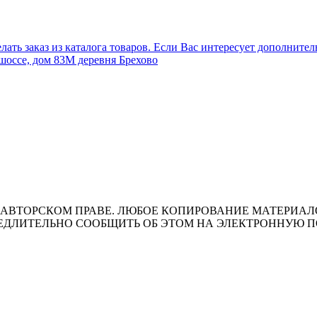
лать заказ из каталога товаров. Если Вас интересует дополните
шоссе, дом 83М деревня Брехово
ВТОРСКОМ ПРАВЕ. ЛЮБОЕ КОПИРОВАНИЕ МАТЕРИАЛОВ 
ЛИТЕЛЬНО СООБЩИТЬ ОБ ЭТОМ НА ЭЛЕКТРОННУЮ ПОЧТУ 
т носит исключительно информационный характер и ни при каки
ожениями ч. 2 ст. 437 Гражданского кодекса Российской Федера