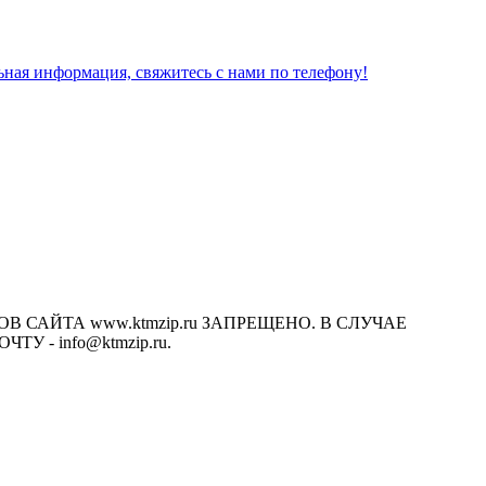
льная информация, свяжитесь с нами по телефону!
САЙТА www.ktmzip.ru ЗАПРЕЩЕНО. В СЛУЧАЕ
- info@ktmzip.ru.
х условиях не является публичной офертой, определяемой
ции.