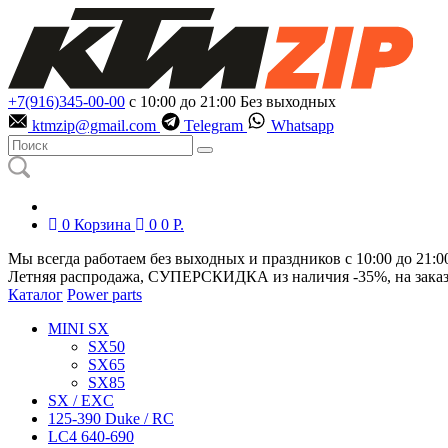
+7(916)345-00-00
с 10:00 до 21:00
Без выходных
ktmzip@gmail.com
Telegram
Whatsapp
0
Корзина
0
0
Р.
Мы всегда работаем без выходных и праздников с 10:00 до 21:0
Летняя распродажа, СУПЕРСКИДКА из наличия
-35%
, на зака
Каталог
Power parts
MINI SX
SX50
SX65
SX85
SX / EXC
125-390 Duke / RC
LC4 640-690