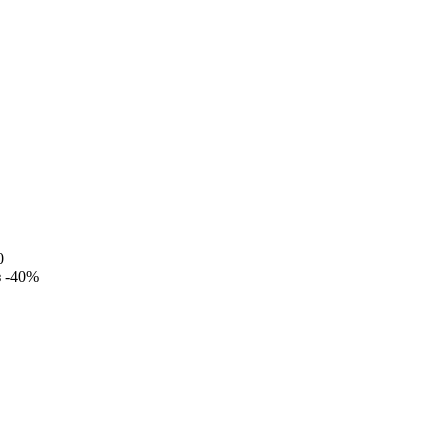
0
з
-40%