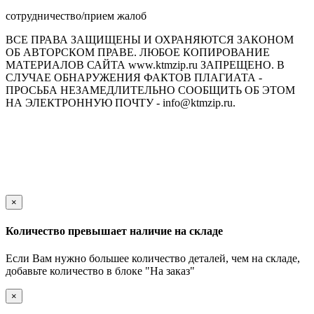
сотрудничество/прием жалоб
ВСЕ ПРАВА ЗАЩИЩЕНЫ И ОХРАНЯЮТСЯ ЗАКОНОМ
ОБ АВТОРСКОМ ПРАВЕ. ЛЮБОЕ КОПИРОВАНИЕ
МАТЕРИАЛОВ САЙТА www.ktmzip.ru ЗАПРЕЩЕНО. В
СЛУЧАЕ ОБНАРУЖЕНИЯ ФАКТОВ ПЛАГИАТА -
ПРОСЬБА НЕЗАМЕДЛИТЕЛЬНО СООБЩИТЬ ОБ ЭТОМ
НА ЭЛЕКТРОННУЮ ПОЧТУ - info@ktmzip.ru.
Обращаем Ваше внимание на то, что данный интернет-сайт
носит исключительно информационный характер и ни при
каких условиях не является публичной офертой,
определяемой положениями ч. 2 ст. 437 Гражданского кодекса
Российской Федерации.
×
Количество превышает наличие на складе
Если Вам нужно большее количество деталей, чем на складе,
добавьте количество в блоке "На заказ"
×