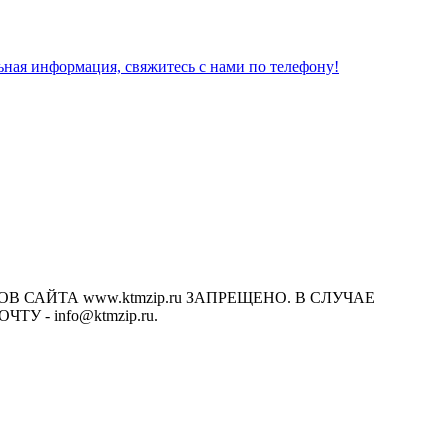
льная информация, свяжитесь с нами по телефону!
САЙТА www.ktmzip.ru ЗАПРЕЩЕНО. В СЛУЧАЕ
- info@ktmzip.ru.
х условиях не является публичной офертой, определяемой
ции.