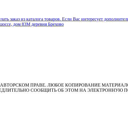
лать заказ из каталога товаров. Если Вас интересует дополните
шоссе, дом 83М деревня Брехово
ВТОРСКОМ ПРАВЕ. ЛЮБОЕ КОПИРОВАНИЕ МАТЕРИАЛОВ 
ЛИТЕЛЬНО СООБЩИТЬ ОБ ЭТОМ НА ЭЛЕКТРОННУЮ ПОЧТУ 
т носит исключительно информационный характер и ни при каки
ожениями ч. 2 ст. 437 Гражданского кодекса Российской Федера