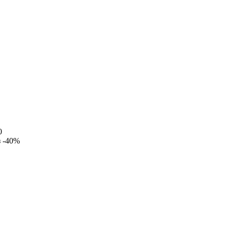
0
з
-40%