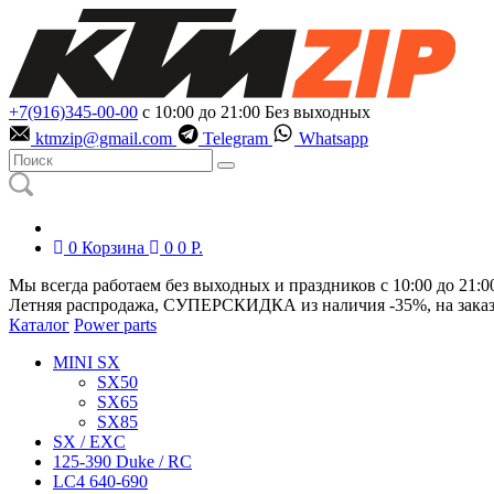
+7(916)345-00-00
с 10:00 до 21:00
Без выходных
ktmzip@gmail.com
Telegram
Whatsapp
0
Корзина
0
0
Р.
Мы всегда работаем без выходных и праздников с 10:00 до 21:0
Летняя распродажа, СУПЕРСКИДКА из наличия
-35%
, на зака
Каталог
Power parts
MINI SX
SX50
SX65
SX85
SX / EXC
125-390 Duke / RC
LC4 640-690