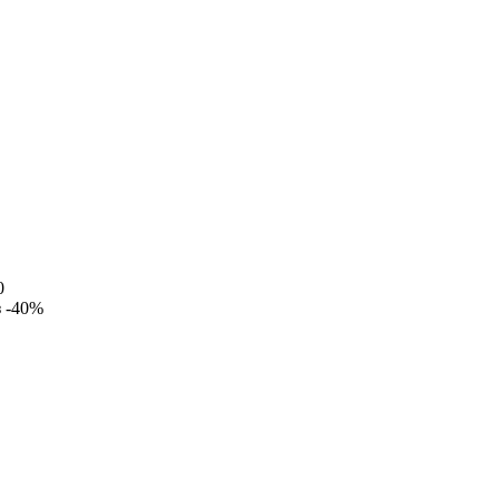
0
з
-40%