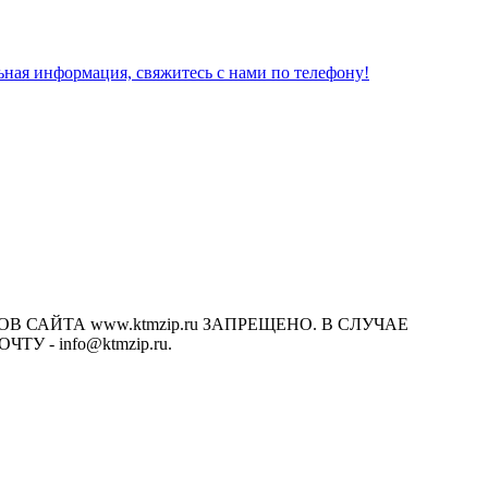
льная информация, свяжитесь с нами по телефону!
САЙТА www.ktmzip.ru ЗАПРЕЩЕНО. В СЛУЧАЕ
- info@ktmzip.ru.
х условиях не является публичной офертой, определяемой
ции.