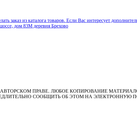
лать заказ из каталога товаров. Если Вас интересует дополните
шоссе, дом 83М деревня Брехово
ВТОРСКОМ ПРАВЕ. ЛЮБОЕ КОПИРОВАНИЕ МАТЕРИАЛОВ 
ЛИТЕЛЬНО СООБЩИТЬ ОБ ЭТОМ НА ЭЛЕКТРОННУЮ ПОЧТУ 
т носит исключительно информационный характер и ни при каки
ожениями ч. 2 ст. 437 Гражданского кодекса Российской Федера