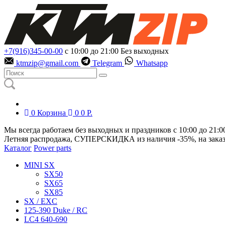
+7(916)345-00-00
с 10:00 до 21:00
Без выходных
ktmzip@gmail.com
Telegram
Whatsapp
0
Корзина
0
0
Р.
Мы всегда работаем без выходных и праздников с 10:00 до 21:0
Летняя распродажа, СУПЕРСКИДКА из наличия
-35%
, на зака
Каталог
Power parts
MINI SX
SX50
SX65
SX85
SX / EXC
125-390 Duke / RC
LC4 640-690