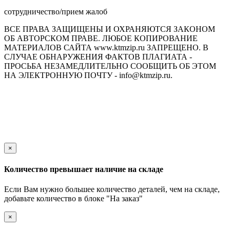
сотрудничество/прием жалоб
ВСЕ ПРАВА ЗАЩИЩЕНЫ И ОХРАНЯЮТСЯ ЗАКОНОМ
ОБ АВТОРСКОМ ПРАВЕ. ЛЮБОЕ КОПИРОВАНИЕ
МАТЕРИАЛОВ САЙТА www.ktmzip.ru ЗАПРЕЩЕНО. В
СЛУЧАЕ ОБНАРУЖЕНИЯ ФАКТОВ ПЛАГИАТА -
ПРОСЬБА НЕЗАМЕДЛИТЕЛЬНО СООБЩИТЬ ОБ ЭТОМ
НА ЭЛЕКТРОННУЮ ПОЧТУ - info@ktmzip.ru.
Обращаем Ваше внимание на то, что данный интернет-сайт
носит исключительно информационный характер и ни при
каких условиях не является публичной офертой,
определяемой положениями ч. 2 ст. 437 Гражданского кодекса
Российской Федерации.
×
Количество превышает наличие на складе
Если Вам нужно большее количество деталей, чем на складе,
добавьте количество в блоке "На заказ"
×