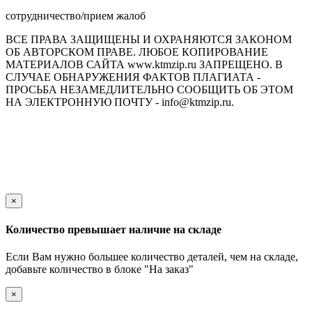
сотрудничество/прием жалоб
ВСЕ ПРАВА ЗАЩИЩЕНЫ И ОХРАНЯЮТСЯ ЗАКОНОМ
ОБ АВТОРСКОМ ПРАВЕ. ЛЮБОЕ КОПИРОВАНИЕ
МАТЕРИАЛОВ САЙТА www.ktmzip.ru ЗАПРЕЩЕНО. В
СЛУЧАЕ ОБНАРУЖЕНИЯ ФАКТОВ ПЛАГИАТА -
ПРОСЬБА НЕЗАМЕДЛИТЕЛЬНО СООБЩИТЬ ОБ ЭТОМ
НА ЭЛЕКТРОННУЮ ПОЧТУ - info@ktmzip.ru.
Обращаем Ваше внимание на то, что данный интернет-сайт
носит исключительно информационный характер и ни при
каких условиях не является публичной офертой,
определяемой положениями ч. 2 ст. 437 Гражданского кодекса
Российской Федерации.
×
Количество превышает наличие на складе
Если Вам нужно большее количество деталей, чем на складе,
добавьте количество в блоке "На заказ"
×