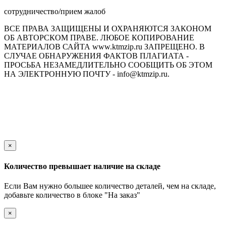
сотрудничество/прием жалоб
ВСЕ ПРАВА ЗАЩИЩЕНЫ И ОХРАНЯЮТСЯ ЗАКОНОМ
ОБ АВТОРСКОМ ПРАВЕ. ЛЮБОЕ КОПИРОВАНИЕ
МАТЕРИАЛОВ САЙТА www.ktmzip.ru ЗАПРЕЩЕНО. В
СЛУЧАЕ ОБНАРУЖЕНИЯ ФАКТОВ ПЛАГИАТА -
ПРОСЬБА НЕЗАМЕДЛИТЕЛЬНО СООБЩИТЬ ОБ ЭТОМ
НА ЭЛЕКТРОННУЮ ПОЧТУ - info@ktmzip.ru.
Обращаем Ваше внимание на то, что данный интернет-сайт
носит исключительно информационный характер и ни при
каких условиях не является публичной офертой,
определяемой положениями ч. 2 ст. 437 Гражданского кодекса
Российской Федерации.
×
Количество превышает наличие на складе
Если Вам нужно большее количество деталей, чем на складе,
добавьте количество в блоке "На заказ"
×