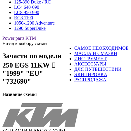
125-390 Duke / RC
LC4 640-690
LC8 950-990
RC8 1190
1050-1290 Adventure
1290 SuperDuke
Power parts KTM
Назад к выбору схемы
САМОЕ НЕОБХОДИМОЕ
МАСЛА И СМАЗКИ
Зачасти по модели
ИНСТРУМЕНТ
250 EGS 11KW 󈧃
АКСЕССУАРЫ
ДЛЯ ПУТЕШЕСТВИЙ
"1999" "EU"
ЭКИПИРОВКА
РАСПРОДАЖА
"732690"
Название схемы
ЗАПЧАСТИ И АКСЕССУАРЫ