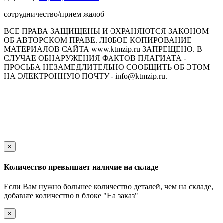
сотрудничество/прием жалоб
ВСЕ ПРАВА ЗАЩИЩЕНЫ И ОХРАНЯЮТСЯ ЗАКОНОМ
ОБ АВТОРСКОМ ПРАВЕ. ЛЮБОЕ КОПИРОВАНИЕ
МАТЕРИАЛОВ САЙТА www.ktmzip.ru ЗАПРЕЩЕНО. В
СЛУЧАЕ ОБНАРУЖЕНИЯ ФАКТОВ ПЛАГИАТА -
ПРОСЬБА НЕЗАМЕДЛИТЕЛЬНО СООБЩИТЬ ОБ ЭТОМ
НА ЭЛЕКТРОННУЮ ПОЧТУ - info@ktmzip.ru.
Обращаем Ваше внимание на то, что данный интернет-сайт
носит исключительно информационный характер и ни при
каких условиях не является публичной офертой,
определяемой положениями ч. 2 ст. 437 Гражданского кодекса
Российской Федерации.
×
Количество превышает наличие на складе
Если Вам нужно большее количество деталей, чем на складе,
добавьте количество в блоке "На заказ"
×