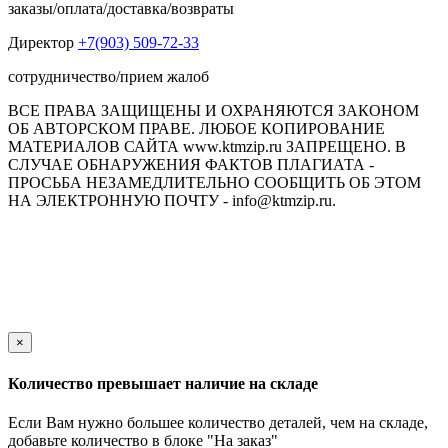
заказы/оплата/доставка/возвраты
Директор
+7(903) 509-72-33
сотрудничество/прием жалоб
ВСЕ ПРАВА ЗАЩИЩЕНЫ И ОХРАНЯЮТСЯ ЗАКОНОМ
ОБ АВТОРСКОМ ПРАВЕ. ЛЮБОЕ КОПИРОВАНИЕ
МАТЕРИАЛОВ САЙТА www.ktmzip.ru ЗАПРЕЩЕНО. В
СЛУЧАЕ ОБНАРУЖЕНИЯ ФАКТОВ ПЛАГИАТА -
ПРОСЬБА НЕЗАМЕДЛИТЕЛЬНО СООБЩИТЬ ОБ ЭТОМ
НА ЭЛЕКТРОННУЮ ПОЧТУ - info@ktmzip.ru.
Обращаем Ваше внимание на то, что данный интернет-сайт
носит исключительно информационный характер и ни при
каких условиях не является публичной офертой,
определяемой положениями ч. 2 ст. 437 Гражданского кодекса
Российской Федерации.
×
Количество превышает наличие на складе
Если Вам нужно большее количество деталей, чем на складе,
добавьте количество в блоке "На заказ"