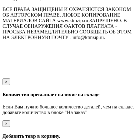
ВСЕ ПРАВА ЗАЩИЩЕНЫ И ОХРАНЯЮТСЯ ЗАКОНОМ
ОБ АВТОРСКОМ ПРАВЕ. ЛЮБОЕ КОПИРОВАНИЕ
МАТЕРИАЛОВ САЙТА www.ktmzip.ru ЗАПРЕЩЕНО. В
СЛУЧАЕ ОБНАРУЖЕНИЯ ФАКТОВ ПЛАГИАТА -
ПРОСЬБА НЕЗАМЕДЛИТЕЛЬНО СООБЩИТЬ ОБ ЭТОМ
НА ЭЛЕКТРОННУЮ ПОЧТУ - info@ktmzip.ru.
Обращаем Ваше внимание на то, что данный интернет-сайт
носит исключительно информационный характер и ни при
каких условиях не является публичной офертой,
определяемой положениями ч. 2 ст. 437 Гражданского кодекса
Российской Федерации.
×
Количество превышает наличие на складе
Если Вам нужно большее количество деталей, чем на складе,
добавьте количество в блоке "На заказ"
×
Добавить товр в корзину.