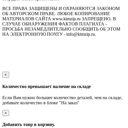
ВСЕ ПРАВА ЗАЩИЩЕНЫ И ОХРАНЯЮТСЯ ЗАКОНОМ
ОБ АВТОРСКОМ ПРАВЕ. ЛЮБОЕ КОПИРОВАНИЕ
МАТЕРИАЛОВ САЙТА www.ktmzip.ru ЗАПРЕЩЕНО. В
СЛУЧАЕ ОБНАРУЖЕНИЯ ФАКТОВ ПЛАГИАТА -
ПРОСЬБА НЕЗАМЕДЛИТЕЛЬНО СООБЩИТЬ ОБ ЭТОМ
НА ЭЛЕКТРОННУЮ ПОЧТУ - info@ktmzip.ru.
Обращаем Ваше внимание на то, что данный интернет-сайт
носит исключительно информационный характер и ни при
каких условиях не является публичной офертой,
определяемой положениями ч. 2 ст. 437 Гражданского кодекса
Российской Федерации.
×
Количество превышает наличие на складе
Если Вам нужно большее количество деталей, чем на складе,
добавьте количество в блоке "На заказ"
×
Добавить товр в корзину.