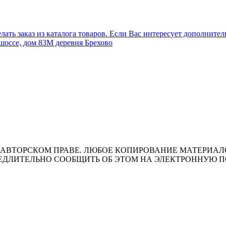
лать заказ из каталога товаров. Если Вас интересует дополните
шоссе, дом 83М деревня Брехово
ВТОРСКОМ ПРАВЕ. ЛЮБОЕ КОПИРОВАНИЕ МАТЕРИАЛОВ 
ЛИТЕЛЬНО СООБЩИТЬ ОБ ЭТОМ НА ЭЛЕКТРОННУЮ ПОЧТУ 
т носит исключительно информационный характер и ни при каки
ожениями ч. 2 ст. 437 Гражданского кодекса Российской Федера