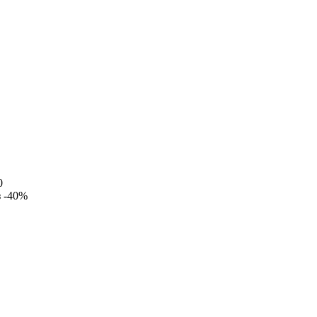
0
з
-40%