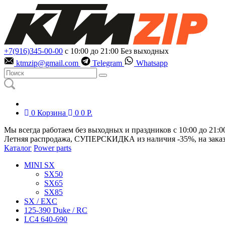
+7(916)345-00-00
с 10:00 до 21:00
Без выходных
ktmzip@gmail.com
Telegram
Whatsapp
0
Корзина
0
0
Р.
Мы всегда работаем без выходных и праздников с 10:00 до 21:0
Летняя распродажа, СУПЕРСКИДКА из наличия
-35%
, на зака
Каталог
Power parts
MINI SX
SX50
SX65
SX85
SX / EXC
125-390 Duke / RC
LC4 640-690