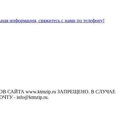
льная информация, свяжитесь с нами по телефону!
САЙТА www.ktmzip.ru ЗАПРЕЩЕНО. В СЛУЧАЕ
- info@ktmzip.ru.
х условиях не является публичной офертой, определяемой
ции.