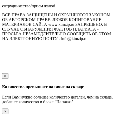
сотрудничество/прием жалоб
ВСЕ ПРАВА ЗАЩИЩЕНЫ И ОХРАНЯЮТСЯ ЗАКОНОМ
ОБ АВТОРСКОМ ПРАВЕ. ЛЮБОЕ КОПИРОВАНИЕ
МАТЕРИАЛОВ САЙТА www.ktmzip.ru ЗАПРЕЩЕНО. В
СЛУЧАЕ ОБНАРУЖЕНИЯ ФАКТОВ ПЛАГИАТА -
ПРОСЬБА НЕЗАМЕДЛИТЕЛЬНО СООБЩИТЬ ОБ ЭТОМ
НА ЭЛЕКТРОННУЮ ПОЧТУ - info@ktmzip.ru.
Обращаем Ваше внимание на то, что данный интернет-сайт
носит исключительно информационный характер и ни при
каких условиях не является публичной офертой,
определяемой положениями ч. 2 ст. 437 Гражданского кодекса
Российской Федерации.
×
Количество превышает наличие на складе
Если Вам нужно большее количество деталей, чем на складе,
добавьте количество в блоке "На заказ"
×