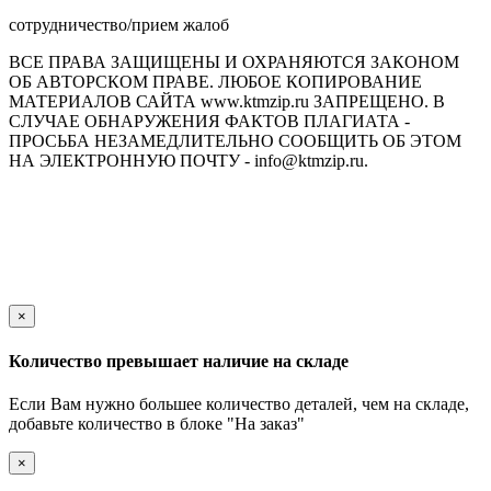
сотрудничество/прием жалоб
ВСЕ ПРАВА ЗАЩИЩЕНЫ И ОХРАНЯЮТСЯ ЗАКОНОМ
ОБ АВТОРСКОМ ПРАВЕ. ЛЮБОЕ КОПИРОВАНИЕ
МАТЕРИАЛОВ САЙТА www.ktmzip.ru ЗАПРЕЩЕНО. В
СЛУЧАЕ ОБНАРУЖЕНИЯ ФАКТОВ ПЛАГИАТА -
ПРОСЬБА НЕЗАМЕДЛИТЕЛЬНО СООБЩИТЬ ОБ ЭТОМ
НА ЭЛЕКТРОННУЮ ПОЧТУ - info@ktmzip.ru.
Обращаем Ваше внимание на то, что данный интернет-сайт
носит исключительно информационный характер и ни при
каких условиях не является публичной офертой,
определяемой положениями ч. 2 ст. 437 Гражданского кодекса
Российской Федерации.
×
Количество превышает наличие на складе
Если Вам нужно большее количество деталей, чем на складе,
добавьте количество в блоке "На заказ"
×