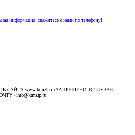
льная информация, свяжитесь с нами по телефону!
САЙТА www.ktmzip.ru ЗАПРЕЩЕНО. В СЛУЧАЕ
- info@ktmzip.ru.
х условиях не является публичной офертой, определяемой
ции.