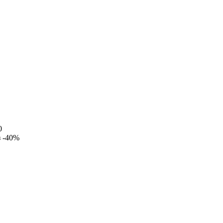
0
з
-40%