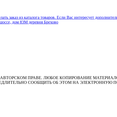
лать заказ из каталога товаров. Если Вас интересует дополните
шоссе, дом 83М деревня Брехово
ВТОРСКОМ ПРАВЕ. ЛЮБОЕ КОПИРОВАНИЕ МАТЕРИАЛОВ 
ЛИТЕЛЬНО СООБЩИТЬ ОБ ЭТОМ НА ЭЛЕКТРОННУЮ ПОЧТУ 
т носит исключительно информационный характер и ни при каки
ожениями ч. 2 ст. 437 Гражданского кодекса Российской Федера