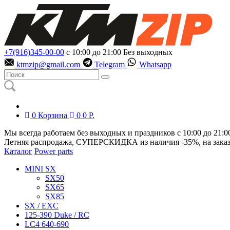
+7(916)345-00-00
с 10:00 до 21:00
Без выходных
ktmzip@gmail.com
Telegram
Whatsapp
0
Корзина
0
0
Р.
Мы всегда работаем без выходных и праздников с 10:00 до 21:0
Летняя распродажа, СУПЕРСКИДКА из наличия
-35%
, на зака
Каталог
Power parts
MINI SX
SX50
SX65
SX85
SX / EXC
125-390 Duke / RC
LC4 640-690