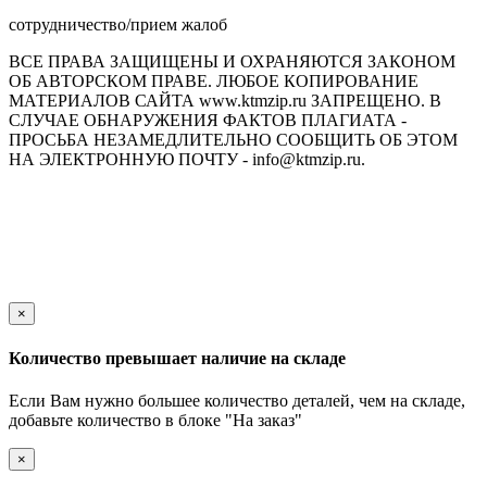
сотрудничество/прием жалоб
ВСЕ ПРАВА ЗАЩИЩЕНЫ И ОХРАНЯЮТСЯ ЗАКОНОМ
ОБ АВТОРСКОМ ПРАВЕ. ЛЮБОЕ КОПИРОВАНИЕ
МАТЕРИАЛОВ САЙТА www.ktmzip.ru ЗАПРЕЩЕНО. В
СЛУЧАЕ ОБНАРУЖЕНИЯ ФАКТОВ ПЛАГИАТА -
ПРОСЬБА НЕЗАМЕДЛИТЕЛЬНО СООБЩИТЬ ОБ ЭТОМ
НА ЭЛЕКТРОННУЮ ПОЧТУ - info@ktmzip.ru.
Обращаем Ваше внимание на то, что данный интернет-сайт
носит исключительно информационный характер и ни при
каких условиях не является публичной офертой,
определяемой положениями ч. 2 ст. 437 Гражданского кодекса
Российской Федерации.
×
Количество превышает наличие на складе
Если Вам нужно большее количество деталей, чем на складе,
добавьте количество в блоке "На заказ"
×