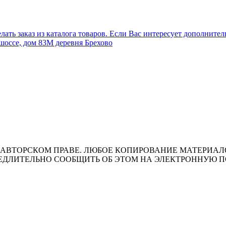
лать заказ из каталога товаров. Если Вас интересует дополните
шоссе, дом 83М деревня Брехово
ВТОРСКОМ ПРАВЕ. ЛЮБОЕ КОПИРОВАНИЕ МАТЕРИАЛОВ 
ЛИТЕЛЬНО СООБЩИТЬ ОБ ЭТОМ НА ЭЛЕКТРОННУЮ ПОЧТУ 
т носит исключительно информационный характер и ни при каки
ожениями ч. 2 ст. 437 Гражданского кодекса Российской Федера