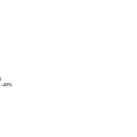
0
з
-40%