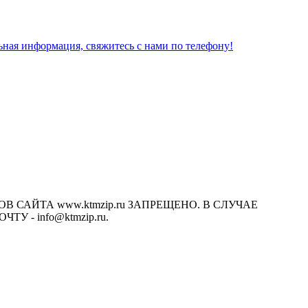
льная информация, свяжитесь с нами по телефону!
САЙТА www.ktmzip.ru ЗАПРЕЩЕНО. В СЛУЧАЕ
- info@ktmzip.ru.
х условиях не является публичной офертой, определяемой
ции.