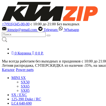
+7(916)345-00-00
с 10:00 до 21:00
Без выходных
ktmzip@gmail.com
Telegram
Whatsapp
0
Корзина
0
0
Р.
Мы всегда работаем без выходных и праздников с 10:00 до 21:0
Летняя распродажа, СУПЕРСКИДКА из наличия
-35%
, на зака
Каталог
Power parts
MINI SX
SX50
SX65
SX85
SX / EXC
125-390 Duke / RC
LC4 640-690