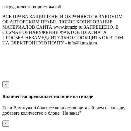
сотрудничество/прием жалоб
ВСЕ ПРАВА ЗАЩИЩЕНЫ И ОХРАНЯЮТСЯ ЗАКОНОМ
ОБ АВТОРСКОМ ПРАВЕ. ЛЮБОЕ КОПИРОВАНИЕ
МАТЕРИАЛОВ САЙТА www.ktmzip.ru ЗАПРЕЩЕНО. В
СЛУЧАЕ ОБНАРУЖЕНИЯ ФАКТОВ ПЛАГИАТА -
ПРОСЬБА НЕЗАМЕДЛИТЕЛЬНО СООБЩИТЬ ОБ ЭТОМ
НА ЭЛЕКТРОННУЮ ПОЧТУ - info@ktmzip.ru.
Обращаем Ваше внимание на то, что данный интернет-сайт
носит исключительно информационный характер и ни при
каких условиях не является публичной офертой,
определяемой положениями ч. 2 ст. 437 Гражданского кодекса
Российской Федерации.
×
Количество превышает наличие на складе
Если Вам нужно большее количество деталей, чем на складе,
добавьте количество в блоке "На заказ"
×