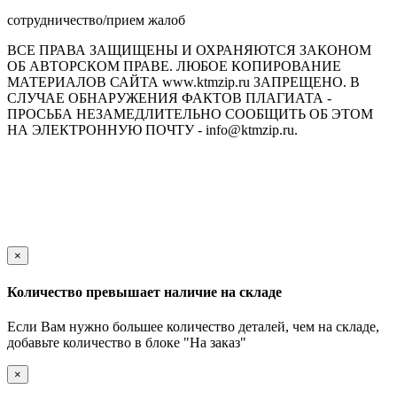
сотрудничество/прием жалоб
ВСЕ ПРАВА ЗАЩИЩЕНЫ И ОХРАНЯЮТСЯ ЗАКОНОМ
ОБ АВТОРСКОМ ПРАВЕ. ЛЮБОЕ КОПИРОВАНИЕ
МАТЕРИАЛОВ САЙТА www.ktmzip.ru ЗАПРЕЩЕНО. В
СЛУЧАЕ ОБНАРУЖЕНИЯ ФАКТОВ ПЛАГИАТА -
ПРОСЬБА НЕЗАМЕДЛИТЕЛЬНО СООБЩИТЬ ОБ ЭТОМ
НА ЭЛЕКТРОННУЮ ПОЧТУ - info@ktmzip.ru.
Обращаем Ваше внимание на то, что данный интернет-сайт
носит исключительно информационный характер и ни при
каких условиях не является публичной офертой,
определяемой положениями ч. 2 ст. 437 Гражданского кодекса
Российской Федерации.
×
Количество превышает наличие на складе
Если Вам нужно большее количество деталей, чем на складе,
добавьте количество в блоке "На заказ"
×