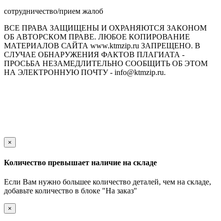
сотрудничество/прием жалоб
ВСЕ ПРАВА ЗАЩИЩЕНЫ И ОХРАНЯЮТСЯ ЗАКОНОМ
ОБ АВТОРСКОМ ПРАВЕ. ЛЮБОЕ КОПИРОВАНИЕ
МАТЕРИАЛОВ САЙТА www.ktmzip.ru ЗАПРЕЩЕНО. В
СЛУЧАЕ ОБНАРУЖЕНИЯ ФАКТОВ ПЛАГИАТА -
ПРОСЬБА НЕЗАМЕДЛИТЕЛЬНО СООБЩИТЬ ОБ ЭТОМ
НА ЭЛЕКТРОННУЮ ПОЧТУ - info@ktmzip.ru.
Обращаем Ваше внимание на то, что данный интернет-сайт
носит исключительно информационный характер и ни при
каких условиях не является публичной офертой,
определяемой положениями ч. 2 ст. 437 Гражданского кодекса
Российской Федерации.
×
Количество превышает наличие на складе
Если Вам нужно большее количество деталей, чем на складе,
добавьте количество в блоке "На заказ"
×