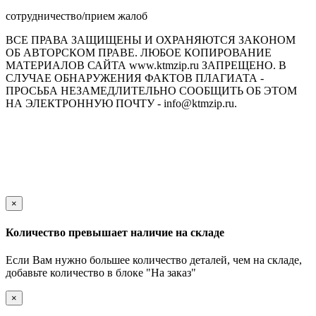
сотрудничество/прием жалоб
ВСЕ ПРАВА ЗАЩИЩЕНЫ И ОХРАНЯЮТСЯ ЗАКОНОМ
ОБ АВТОРСКОМ ПРАВЕ. ЛЮБОЕ КОПИРОВАНИЕ
МАТЕРИАЛОВ САЙТА www.ktmzip.ru ЗАПРЕЩЕНО. В
СЛУЧАЕ ОБНАРУЖЕНИЯ ФАКТОВ ПЛАГИАТА -
ПРОСЬБА НЕЗАМЕДЛИТЕЛЬНО СООБЩИТЬ ОБ ЭТОМ
НА ЭЛЕКТРОННУЮ ПОЧТУ - info@ktmzip.ru.
Обращаем Ваше внимание на то, что данный интернет-сайт
носит исключительно информационный характер и ни при
каких условиях не является публичной офертой,
определяемой положениями ч. 2 ст. 437 Гражданского кодекса
Российской Федерации.
×
Количество превышает наличие на складе
Если Вам нужно большее количество деталей, чем на складе,
добавьте количество в блоке "На заказ"
×