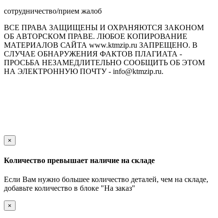
сотрудничество/прием жалоб
ВСЕ ПРАВА ЗАЩИЩЕНЫ И ОХРАНЯЮТСЯ ЗАКОНОМ
ОБ АВТОРСКОМ ПРАВЕ. ЛЮБОЕ КОПИРОВАНИЕ
МАТЕРИАЛОВ САЙТА www.ktmzip.ru ЗАПРЕЩЕНО. В
СЛУЧАЕ ОБНАРУЖЕНИЯ ФАКТОВ ПЛАГИАТА -
ПРОСЬБА НЕЗАМЕДЛИТЕЛЬНО СООБЩИТЬ ОБ ЭТОМ
НА ЭЛЕКТРОННУЮ ПОЧТУ - info@ktmzip.ru.
Обращаем Ваше внимание на то, что данный интернет-сайт
носит исключительно информационный характер и ни при
каких условиях не является публичной офертой,
определяемой положениями ч. 2 ст. 437 Гражданского кодекса
Российской Федерации.
×
Количество превышает наличие на складе
Если Вам нужно большее количество деталей, чем на складе,
добавьте количество в блоке "На заказ"
×