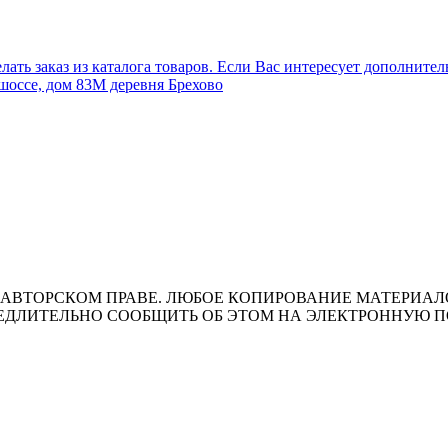
лать заказ из каталога товаров. Если Вас интересует дополните
шоссе, дом 83М деревня Брехово
ВТОРСКОМ ПРАВЕ. ЛЮБОЕ КОПИРОВАНИЕ МАТЕРИАЛОВ 
ЛИТЕЛЬНО СООБЩИТЬ ОБ ЭТОМ НА ЭЛЕКТРОННУЮ ПОЧТУ 
т носит исключительно информационный характер и ни при каки
ожениями ч. 2 ст. 437 Гражданского кодекса Российской Федера