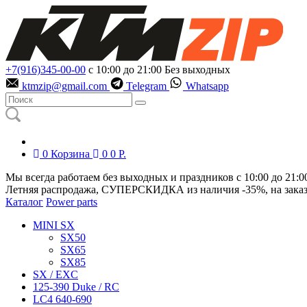
+7(916)345-00-00
с 10:00 до 21:00
Без выходных
ktmzip@gmail.com
Telegram
Whatsapp
0
Корзина
0
0
Р.
Мы всегда работаем без выходных и праздников с 10:00 до 21:0
Летняя распродажа, СУПЕРСКИДКА из наличия
-35%
, на зака
Каталог
Power parts
MINI SX
SX50
SX65
SX85
SX / EXC
125-390 Duke / RC
LC4 640-690