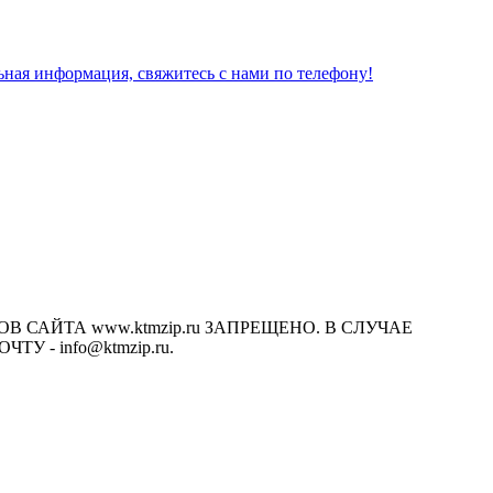
льная информация, свяжитесь с нами по телефону!
САЙТА www.ktmzip.ru ЗАПРЕЩЕНО. В СЛУЧАЕ
- info@ktmzip.ru.
х условиях не является публичной офертой, определяемой
ции.