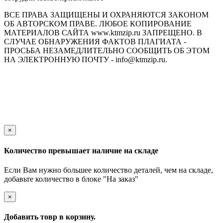
ВСЕ ПРАВА ЗАЩИЩЕНЫ И ОХРАНЯЮТСЯ ЗАКОНОМ
ОБ АВТОРСКОМ ПРАВЕ. ЛЮБОЕ КОПИРОВАНИЕ
МАТЕРИАЛОВ САЙТА www.ktmzip.ru ЗАПРЕЩЕНО. В
СЛУЧАЕ ОБНАРУЖЕНИЯ ФАКТОВ ПЛАГИАТА -
ПРОСЬБА НЕЗАМЕДЛИТЕЛЬНО СООБЩИТЬ ОБ ЭТОМ
НА ЭЛЕКТРОННУЮ ПОЧТУ - info@ktmzip.ru.
Обращаем Ваше внимание на то, что данный интернет-сайт
носит исключительно информационный характер и ни при
каких условиях не является публичной офертой,
определяемой положениями ч. 2 ст. 437 Гражданского кодекса
Российской Федерации.
×
Количество превышает наличие на складе
Если Вам нужно большее количество деталей, чем на складе,
добавьте количество в блоке "На заказ"
×
Добавить товр в корзину.