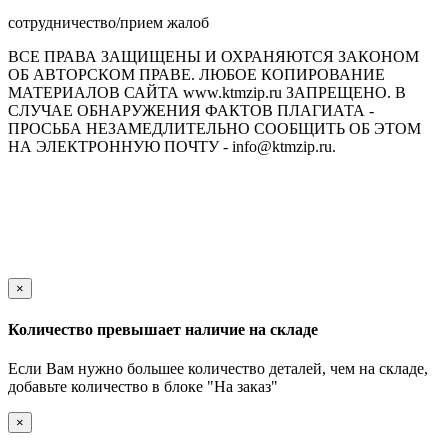
сотрудничество/прием жалоб
ВСЕ ПРАВА ЗАЩИЩЕНЫ И ОХРАНЯЮТСЯ ЗАКОНОМ
ОБ АВТОРСКОМ ПРАВЕ. ЛЮБОЕ КОПИРОВАНИЕ
МАТЕРИАЛОВ САЙТА www.ktmzip.ru ЗАПРЕЩЕНО. В
СЛУЧАЕ ОБНАРУЖЕНИЯ ФАКТОВ ПЛАГИАТА -
ПРОСЬБА НЕЗАМЕДЛИТЕЛЬНО СООБЩИТЬ ОБ ЭТОМ
НА ЭЛЕКТРОННУЮ ПОЧТУ - info@ktmzip.ru.
Обращаем Ваше внимание на то, что данный интернет-сайт
носит исключительно информационный характер и ни при
каких условиях не является публичной офертой,
определяемой положениями ч. 2 ст. 437 Гражданского кодекса
Российской Федерации.
×
Количество превышает наличие на складе
Если Вам нужно большее количество деталей, чем на складе,
добавьте количество в блоке "На заказ"
×