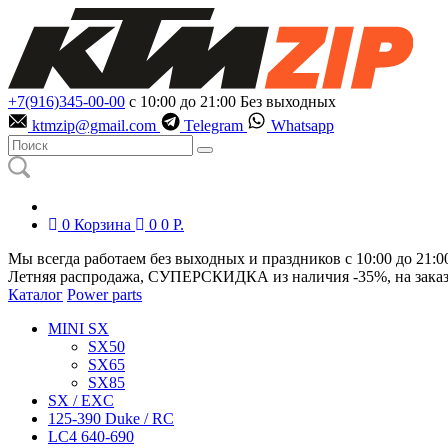
+7(916)345-00-00
с 10:00 до 21:00
Без выходных
ktmzip@gmail.com
Telegram
Whatsapp
0
Корзина
0
0
Р.
Мы всегда работаем без выходных и праздников с 10:00 до 21:0
Летняя распродажа, СУПЕРСКИДКА из наличия
-35%
, на зака
Каталог
Power parts
MINI SX
SX50
SX65
SX85
SX / EXC
125-390 Duke / RC
LC4 640-690