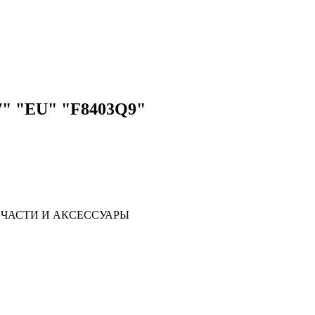
7" "EU" "F8403Q9"
ЧАСТИ И АКСЕССУАРЫ