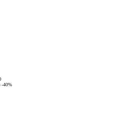
0
з
-40%