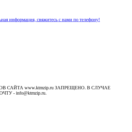
льная информация, свяжитесь с нами по телефону!
САЙТА www.ktmzip.ru ЗАПРЕЩЕНО. В СЛУЧАЕ
- info@ktmzip.ru.
х условиях не является публичной офертой, определяемой
ции.