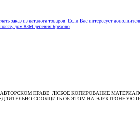
лать заказ из каталога товаров. Если Вас интересует дополните
шоссе, дом 83М деревня Брехово
ВТОРСКОМ ПРАВЕ. ЛЮБОЕ КОПИРОВАНИЕ МАТЕРИАЛОВ 
ЛИТЕЛЬНО СООБЩИТЬ ОБ ЭТОМ НА ЭЛЕКТРОННУЮ ПОЧТУ 
т носит исключительно информационный характер и ни при каки
ожениями ч. 2 ст. 437 Гражданского кодекса Российской Федера