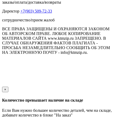
заказы/оплата/доставка/возвраты
Директор
+7(903) 509-72-33
сотрудничество/прием жалоб
ВСЕ ПРАВА ЗАЩИЩЕНЫ И ОХРАНЯЮТСЯ ЗАКОНОМ
ОБ АВТОРСКОМ ПРАВЕ. ЛЮБОЕ КОПИРОВАНИЕ
МАТЕРИАЛОВ САЙТА www.ktmzip.ru ЗАПРЕЩЕНО. В
СЛУЧАЕ ОБНАРУЖЕНИЯ ФАКТОВ ПЛАГИАТА -
ПРОСЬБА НЕЗАМЕДЛИТЕЛЬНО СООБЩИТЬ ОБ ЭТОМ
НА ЭЛЕКТРОННУЮ ПОЧТУ - info@ktmzip.ru.
Обращаем Ваше внимание на то, что данный интернет-сайт
носит исключительно информационный характер и ни при
каких условиях не является публичной офертой,
определяемой положениями ч. 2 ст. 437 Гражданского кодекса
Российской Федерации.
×
Количество превышает наличие на складе
Если Вам нужно большее количество деталей, чем на складе,
добавьте количество в блоке "На заказ"