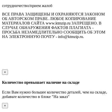
сотрудничество/прием жалоб
ВСЕ ПРАВА ЗАЩИЩЕНЫ И ОХРАНЯЮТСЯ ЗАКОНОМ
ОБ АВТОРСКОМ ПРАВЕ. ЛЮБОЕ КОПИРОВАНИЕ
МАТЕРИАЛОВ САЙТА www.ktmzip.ru ЗАПРЕЩЕНО. В
СЛУЧАЕ ОБНАРУЖЕНИЯ ФАКТОВ ПЛАГИАТА -
ПРОСЬБА НЕЗАМЕДЛИТЕЛЬНО СООБЩИТЬ ОБ ЭТОМ
НА ЭЛЕКТРОННУЮ ПОЧТУ - info@ktmzip.ru.
Обращаем Ваше внимание на то, что данный интернет-сайт
носит исключительно информационный характер и ни при
каких условиях не является публичной офертой,
определяемой положениями ч. 2 ст. 437 Гражданского кодекса
Российской Федерации.
×
Количество превышает наличие на складе
Если Вам нужно большее количество деталей, чем на складе,
добавьте количество в блоке "На заказ"
×