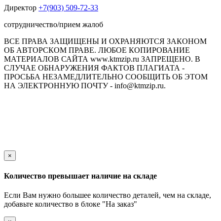
Директор
+7(903) 509-72-33
сотрудничество/прием жалоб
ВСЕ ПРАВА ЗАЩИЩЕНЫ И ОХРАНЯЮТСЯ ЗАКОНОМ
ОБ АВТОРСКОМ ПРАВЕ. ЛЮБОЕ КОПИРОВАНИЕ
МАТЕРИАЛОВ САЙТА www.ktmzip.ru ЗАПРЕЩЕНО. В
СЛУЧАЕ ОБНАРУЖЕНИЯ ФАКТОВ ПЛАГИАТА -
ПРОСЬБА НЕЗАМЕДЛИТЕЛЬНО СООБЩИТЬ ОБ ЭТОМ
НА ЭЛЕКТРОННУЮ ПОЧТУ - info@ktmzip.ru.
Обращаем Ваше внимание на то, что данный интернет-сайт
носит исключительно информационный характер и ни при
каких условиях не является публичной офертой,
определяемой положениями ч. 2 ст. 437 Гражданского кодекса
Российской Федерации.
×
Количество превышает наличие на складе
Если Вам нужно большее количество деталей, чем на складе,
добавьте количество в блоке "На заказ"