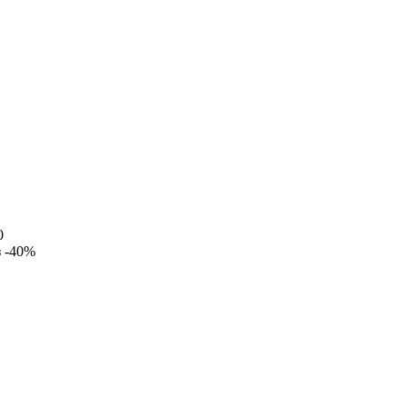
0
з
-40%