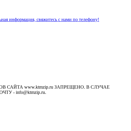
льная информация, свяжитесь с нами по телефону!
САЙТА www.ktmzip.ru ЗАПРЕЩЕНО. В СЛУЧАЕ
- info@ktmzip.ru.
х условиях не является публичной офертой, определяемой
ции.