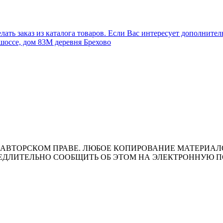
лать заказ из каталога товаров. Если Вас интересует дополните
шоссе, дом 83М деревня Брехово
ВТОРСКОМ ПРАВЕ. ЛЮБОЕ КОПИРОВАНИЕ МАТЕРИАЛОВ 
ЛИТЕЛЬНО СООБЩИТЬ ОБ ЭТОМ НА ЭЛЕКТРОННУЮ ПОЧТУ 
т носит исключительно информационный характер и ни при каки
ожениями ч. 2 ст. 437 Гражданского кодекса Российской Федера