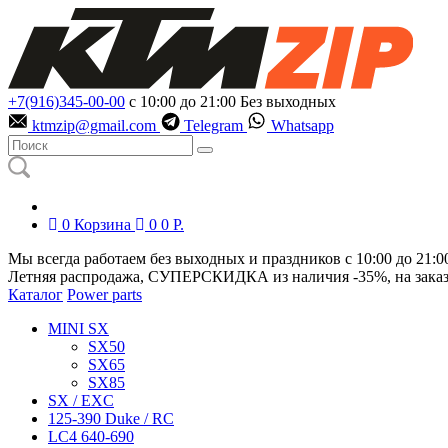
+7(916)345-00-00
с 10:00 до 21:00
Без выходных
ktmzip@gmail.com
Telegram
Whatsapp
0
Корзина
0
0
Р.
Мы всегда работаем без выходных и праздников с 10:00 до 21:0
Летняя распродажа, СУПЕРСКИДКА из наличия
-35%
, на зака
Каталог
Power parts
MINI SX
SX50
SX65
SX85
SX / EXC
125-390 Duke / RC
LC4 640-690