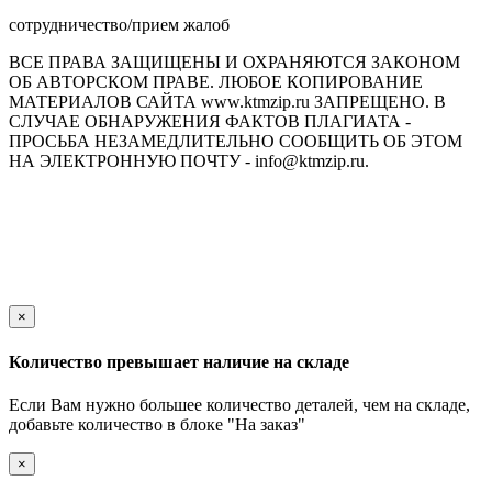
сотрудничество/прием жалоб
ВСЕ ПРАВА ЗАЩИЩЕНЫ И ОХРАНЯЮТСЯ ЗАКОНОМ
ОБ АВТОРСКОМ ПРАВЕ. ЛЮБОЕ КОПИРОВАНИЕ
МАТЕРИАЛОВ САЙТА www.ktmzip.ru ЗАПРЕЩЕНО. В
СЛУЧАЕ ОБНАРУЖЕНИЯ ФАКТОВ ПЛАГИАТА -
ПРОСЬБА НЕЗАМЕДЛИТЕЛЬНО СООБЩИТЬ ОБ ЭТОМ
НА ЭЛЕКТРОННУЮ ПОЧТУ - info@ktmzip.ru.
Обращаем Ваше внимание на то, что данный интернет-сайт
носит исключительно информационный характер и ни при
каких условиях не является публичной офертой,
определяемой положениями ч. 2 ст. 437 Гражданского кодекса
Российской Федерации.
×
Количество превышает наличие на складе
Если Вам нужно большее количество деталей, чем на складе,
добавьте количество в блоке "На заказ"
×