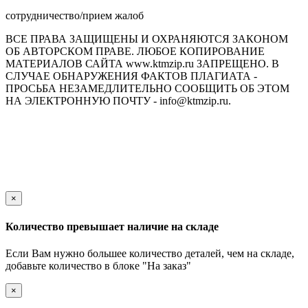
сотрудничество/прием жалоб
ВСЕ ПРАВА ЗАЩИЩЕНЫ И ОХРАНЯЮТСЯ ЗАКОНОМ
ОБ АВТОРСКОМ ПРАВЕ. ЛЮБОЕ КОПИРОВАНИЕ
МАТЕРИАЛОВ САЙТА www.ktmzip.ru ЗАПРЕЩЕНО. В
СЛУЧАЕ ОБНАРУЖЕНИЯ ФАКТОВ ПЛАГИАТА -
ПРОСЬБА НЕЗАМЕДЛИТЕЛЬНО СООБЩИТЬ ОБ ЭТОМ
НА ЭЛЕКТРОННУЮ ПОЧТУ - info@ktmzip.ru.
Обращаем Ваше внимание на то, что данный интернет-сайт
носит исключительно информационный характер и ни при
каких условиях не является публичной офертой,
определяемой положениями ч. 2 ст. 437 Гражданского кодекса
Российской Федерации.
×
Количество превышает наличие на складе
Если Вам нужно большее количество деталей, чем на складе,
добавьте количество в блоке "На заказ"
×