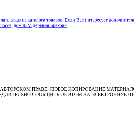
лать заказ из каталога товаров. Если Вас интересует дополните
шоссе, дом 83М деревня Брехово
ВТОРСКОМ ПРАВЕ. ЛЮБОЕ КОПИРОВАНИЕ МАТЕРИАЛОВ 
ЛИТЕЛЬНО СООБЩИТЬ ОБ ЭТОМ НА ЭЛЕКТРОННУЮ ПОЧТУ 
т носит исключительно информационный характер и ни при каки
ожениями ч. 2 ст. 437 Гражданского кодекса Российской Федера