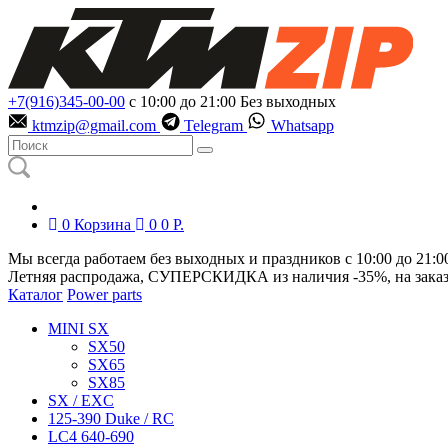
+7(916)345-00-00
с 10:00 до 21:00
Без выходных
ktmzip@gmail.com
Telegram
Whatsapp
0
Корзина
0
0
Р.
Мы всегда работаем без выходных и праздников с 10:00 до 21:0
Летняя распродажа, СУПЕРСКИДКА из наличия
-35%
, на зака
Каталог
Power parts
MINI SX
SX50
SX65
SX85
SX / EXC
125-390 Duke / RC
LC4 640-690