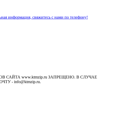
льная информация, свяжитесь с нами по телефону!
САЙТА www.ktmzip.ru ЗАПРЕЩЕНО. В СЛУЧАЕ
- info@ktmzip.ru.
х условиях не является публичной офертой, определяемой
ции.