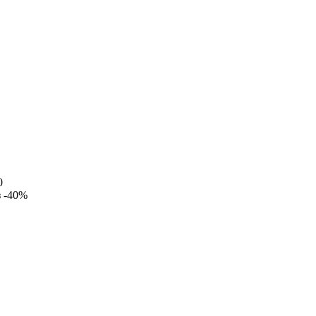
0
з
-40%