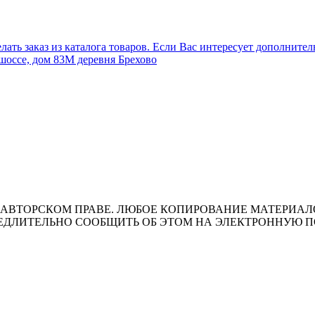
лать заказ из каталога товаров. Если Вас интересует дополните
шоссе, дом 83М деревня Брехово
ВТОРСКОМ ПРАВЕ. ЛЮБОЕ КОПИРОВАНИЕ МАТЕРИАЛОВ 
ЛИТЕЛЬНО СООБЩИТЬ ОБ ЭТОМ НА ЭЛЕКТРОННУЮ ПОЧТУ 
т носит исключительно информационный характер и ни при каки
ожениями ч. 2 ст. 437 Гражданского кодекса Российской Федера