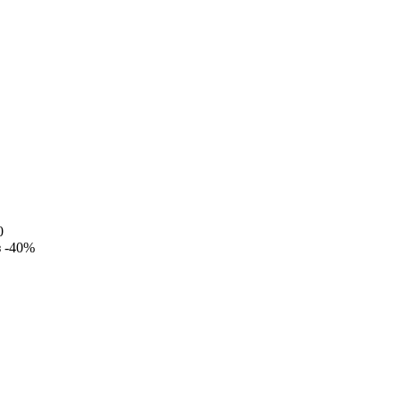
0
з
-40%