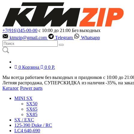
+7(916)345-00-00
с 10:00 до 21:00
Без выходных
ktmzip@gmail.com
Telegram
Whatsapp
0
Корзина
0
0
Р.
Мы всегда работаем без выходных и праздников с 10:00 до 21:0
Летняя распродажа, СУПЕРСКИДКА из наличия
-35%
, на зака
Каталог
Power parts
MINI SX
SX50
SX65
SX85
SX / EXC
125-390 Duke / RC
LC4 640-690