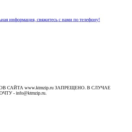
льная информация, свяжитесь с нами по телефону!
САЙТА www.ktmzip.ru ЗАПРЕЩЕНО. В СЛУЧАЕ
- info@ktmzip.ru.
х условиях не является публичной офертой, определяемой
ции.