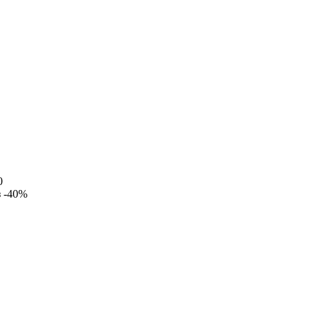
0
з
-40%