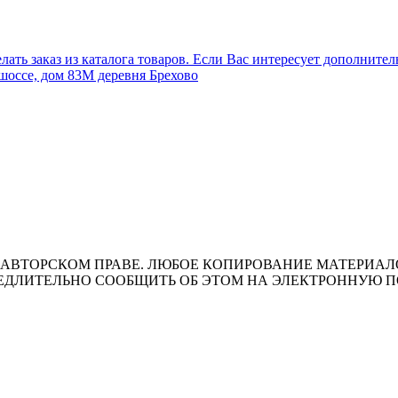
лать заказ из каталога товаров. Если Вас интересует дополните
шоссе, дом 83М деревня Брехово
ВТОРСКОМ ПРАВЕ. ЛЮБОЕ КОПИРОВАНИЕ МАТЕРИАЛОВ 
ЛИТЕЛЬНО СООБЩИТЬ ОБ ЭТОМ НА ЭЛЕКТРОННУЮ ПОЧТУ 
т носит исключительно информационный характер и ни при каки
ожениями ч. 2 ст. 437 Гражданского кодекса Российской Федера