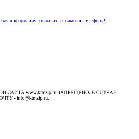
льная информация, свяжитесь с нами по телефону!
САЙТА www.ktmzip.ru ЗАПРЕЩЕНО. В СЛУЧАЕ
- info@ktmzip.ru.
х условиях не является публичной офертой, определяемой
ции.