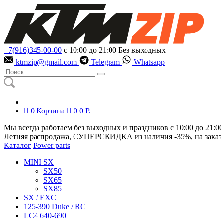
+7(916)345-00-00
с 10:00 до 21:00
Без выходных
ktmzip@gmail.com
Telegram
Whatsapp
0
Корзина
0
0
Р.
Мы всегда работаем без выходных и праздников с 10:00 до 21:0
Летняя распродажа, СУПЕРСКИДКА из наличия
-35%
, на зака
Каталог
Power parts
MINI SX
SX50
SX65
SX85
SX / EXC
125-390 Duke / RC
LC4 640-690