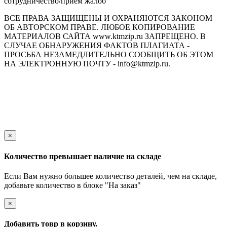
сотрудничество/прием жалоб
ВСЕ ПРАВА ЗАЩИЩЕНЫ И ОХРАНЯЮТСЯ ЗАКОНОМ
ОБ АВТОРСКОМ ПРАВЕ. ЛЮБОЕ КОПИРОВАНИЕ
МАТЕРИАЛОВ САЙТА www.ktmzip.ru ЗАПРЕЩЕНО. В
СЛУЧАЕ ОБНАРУЖЕНИЯ ФАКТОВ ПЛАГИАТА -
ПРОСЬБА НЕЗАМЕДЛИТЕЛЬНО СООБЩИТЬ ОБ ЭТОМ
НА ЭЛЕКТРОННУЮ ПОЧТУ - info@ktmzip.ru.
Обращаем Ваше внимание на то, что данный интернет-сайт
носит исключительно информационный характер и ни при
каких условиях не является публичной офертой,
определяемой положениями ч. 2 ст. 437 Гражданского кодекса
Российской Федерации.
×
Количество превышает наличие на складе
Если Вам нужно большее количество деталей, чем на складе,
добавьте количество в блоке "На заказ"
×
Добавить товр в корзину.