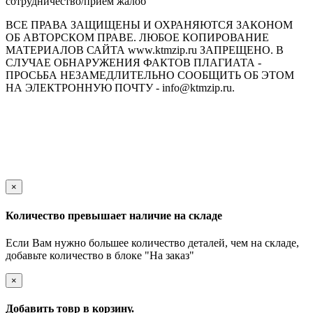
сотрудничество/прием жалоб
ВСЕ ПРАВА ЗАЩИЩЕНЫ И ОХРАНЯЮТСЯ ЗАКОНОМ
ОБ АВТОРСКОМ ПРАВЕ. ЛЮБОЕ КОПИРОВАНИЕ
МАТЕРИАЛОВ САЙТА www.ktmzip.ru ЗАПРЕЩЕНО. В
СЛУЧАЕ ОБНАРУЖЕНИЯ ФАКТОВ ПЛАГИАТА -
ПРОСЬБА НЕЗАМЕДЛИТЕЛЬНО СООБЩИТЬ ОБ ЭТОМ
НА ЭЛЕКТРОННУЮ ПОЧТУ - info@ktmzip.ru.
Обращаем Ваше внимание на то, что данный интернет-сайт
носит исключительно информационный характер и ни при
каких условиях не является публичной офертой,
определяемой положениями ч. 2 ст. 437 Гражданского кодекса
Российской Федерации.
×
Количество превышает наличие на складе
Если Вам нужно большее количество деталей, чем на складе,
добавьте количество в блоке "На заказ"
×
Добавить товр в корзину.