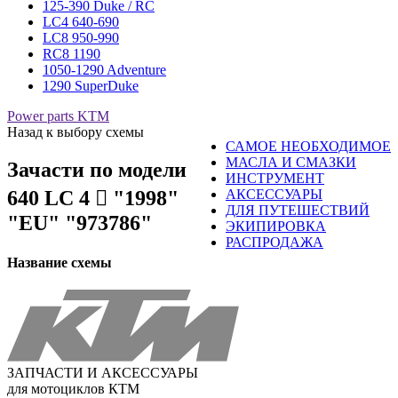
125-390 Duke / RC
LC4 640-690
LC8 950-990
RC8 1190
1050-1290 Adventure
1290 SuperDuke
Power parts KTM
Назад к выбору схемы
САМОЕ НЕОБХОДИМОЕ
МАСЛА И СМАЗКИ
Зачасти по модели
ИНСТРУМЕНТ
640 LC 4 󈧂 "1998"
АКСЕССУАРЫ
ДЛЯ ПУТЕШЕСТВИЙ
"EU" "973786"
ЭКИПИРОВКА
РАСПРОДАЖА
Название схемы
ЗАПЧАСТИ И АКСЕССУАРЫ
для мотоциклов КТМ