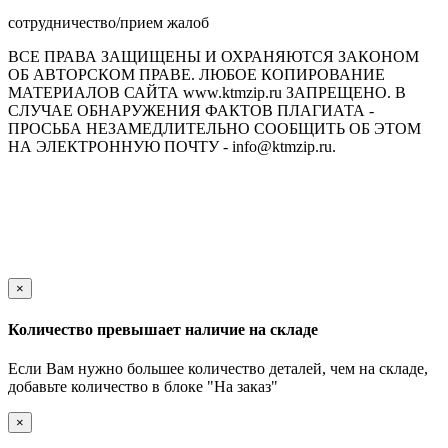
сотрудничество/прием жалоб
ВСЕ ПРАВА ЗАЩИЩЕНЫ И ОХРАНЯЮТСЯ ЗАКОНОМ
ОБ АВТОРСКОМ ПРАВЕ. ЛЮБОЕ КОПИРОВАНИЕ
МАТЕРИАЛОВ САЙТА www.ktmzip.ru ЗАПРЕЩЕНО. В
СЛУЧАЕ ОБНАРУЖЕНИЯ ФАКТОВ ПЛАГИАТА -
ПРОСЬБА НЕЗАМЕДЛИТЕЛЬНО СООБЩИТЬ ОБ ЭТОМ
НА ЭЛЕКТРОННУЮ ПОЧТУ - info@ktmzip.ru.
Обращаем Ваше внимание на то, что данный интернет-сайт
носит исключительно информационный характер и ни при
каких условиях не является публичной офертой,
определяемой положениями ч. 2 ст. 437 Гражданского кодекса
Российской Федерации.
×
Количество превышает наличие на складе
Если Вам нужно большее количество деталей, чем на складе,
добавьте количество в блоке "На заказ"
×