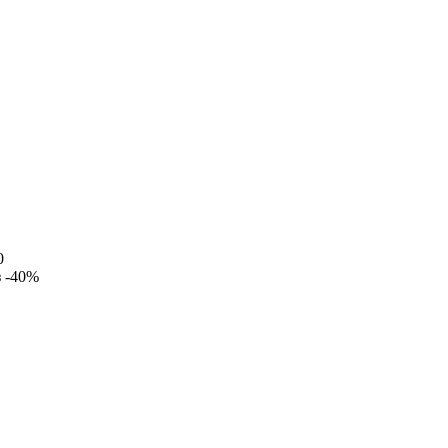
0
з
-40%