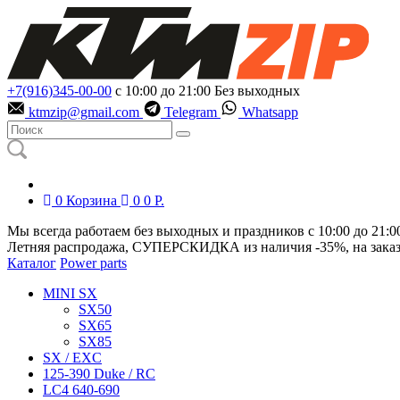
+7(916)345-00-00
с 10:00 до 21:00
Без выходных
ktmzip@gmail.com
Telegram
Whatsapp
0
Корзина
0
0
Р.
Мы всегда работаем без выходных и праздников с 10:00 до 21:0
Летняя распродажа, СУПЕРСКИДКА из наличия
-35%
, на зака
Каталог
Power parts
MINI SX
SX50
SX65
SX85
SX / EXC
125-390 Duke / RC
LC4 640-690