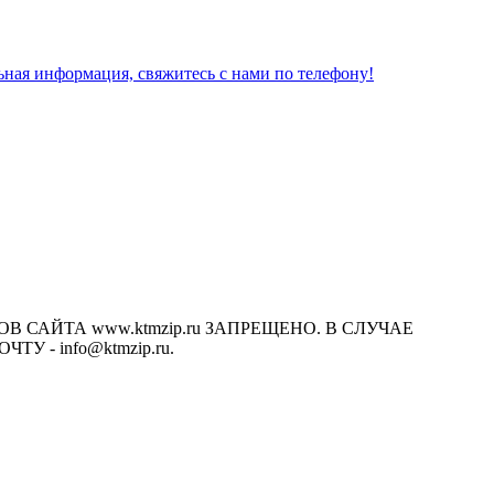
льная информация, свяжитесь с нами по телефону!
САЙТА www.ktmzip.ru ЗАПРЕЩЕНО. В СЛУЧАЕ
- info@ktmzip.ru.
х условиях не является публичной офертой, определяемой
ции.