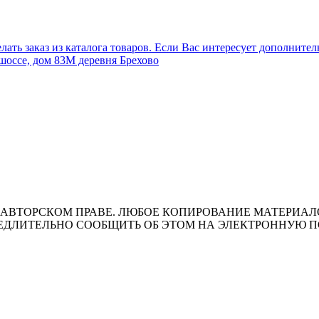
лать заказ из каталога товаров. Если Вас интересует дополните
шоссе, дом 83М деревня Брехово
ВТОРСКОМ ПРАВЕ. ЛЮБОЕ КОПИРОВАНИЕ МАТЕРИАЛОВ 
ЛИТЕЛЬНО СООБЩИТЬ ОБ ЭТОМ НА ЭЛЕКТРОННУЮ ПОЧТУ 
т носит исключительно информационный характер и ни при каки
ожениями ч. 2 ст. 437 Гражданского кодекса Российской Федера